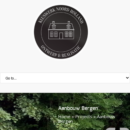
Aanbouw Bergen
Home
»
Projects
»
Aanbouw
Bergen