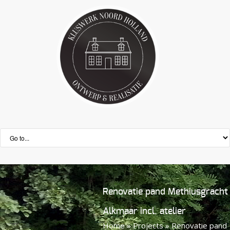
Renovatie pand Methiusgracht
Alkmaar incl. atelier
Home
»
Projects
»
Renovatie pand