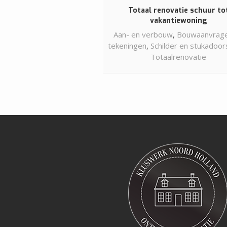
Totaal renovatie schuur to
vakantiewoning
Aan- en verbouw
,
Bouwaanvrage
tekeningen
,
Schilder en stukadoo
Totaalrenovatie