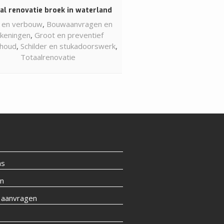
al renovatie broek in waterland
 en verbouw
,
Bouwaanvragen en
ekeningen
,
Groot en preventief
houd
,
Schilder en stukadoorswerk
,
Totaalrenovatie
ns
en
 aanvragen