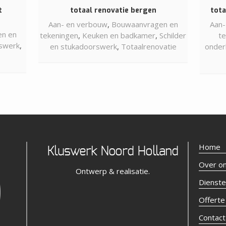
t
totaal renovatie bergen
tota
Aan- en verbouw
,
Bouwaanvragen en
Aan-
n en
tekeningen
,
Keuken en badkamer
,
Schilder
t
rswerk
,
en stukadoorswerk
,
Totaalrenovatie
onder
Home
Kluswerk Noord Holland
Over o
Ontwerp & realisatie.
Dienst
Offerte
Contact